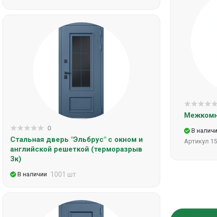
Межкомн
0
В налич
Стальная дверь "Эльбрус" с окном и
Артикул
15
английской решеткой (терморазрыв
3к)
В наличии
1001 шт