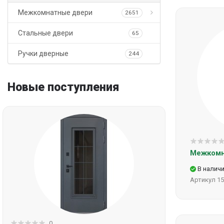
Межкомнатные двери
2651
Стальные двери
Двери глянцевые
72
65
Ручки дверные
Двери для стройки
Серия G
244
4
6
Двери из массива
Серия HGX
68
4
Новые поступления
Двери крашеные
250
(Эмаль)
Двери под покраску
ТЕКОНА
210
5
INVISIBLE
Эмаль, серия Багет
9
Межкомн
Двери шпонированные
64
Эмаль, серия
В налич
5
Двери экошпон, ПВХ
Граффити и 3D
ТЕКОНА
2206
32
Артикул
15
Межкомнатные двери
Эмаль, серия
шпон Premium
PROFILO PORTE
1649
12
12
26
Винил
Классика
шпон Комфорт
STABILE PORTE
12
28
0