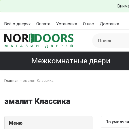
Внима
Всё о дверях
Оплата
Установка
О нас
Доставка
Межкомнатные двери
Главная
эмалит Классика
эмалит Классика
Меню