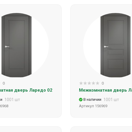
0
0
атная дверь Ларедо 02
Межкомнатная дверь Л
ии
1001 шт
В наличии
1001 шт
6968
Артикул
156969