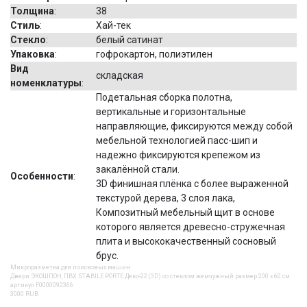
Толщина
:
38
Стиль
:
Хай-тек
Стекло
:
белый сатинат
Упаковка
:
гофрокартон, полиэтилен
Вид
складская
номенклатуры
:
Подетальная сборка полотна,
вертикальные и горизонтальные
направляющие, фиксируются между собой
мебельной технологией пасс-шип и
надежно фиксируются крепежом из
закалённой стали.
Особенности
:
3D финишная плёнка с более выраженной
текстурой дерева, 3 слоя лака,
Композитный мебельный щит в основе
которого является древесно-стружечная
плита и высококачественный сосновый
брус.
Микроразметка для поисковых машин:
Двери ЭКОШПОН, ПВХ STABILE PORTE Деко-22 (3D) со стеклом жемчужный размер 200 х 60 см.
артикул F0000092366
3000
RUB