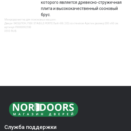
которого является древесно-стружечная
плита и высококачественный сосновый
брус.
Микроразметка для поисковых машин:
Двери ЭКОШПОН, ПВХ STABILE PORTE Лайт-08 ( 3D) со стеклом Арктик размер 200 х 60 см.
артикул F0000092550
3510
RUB
Служба поддержки