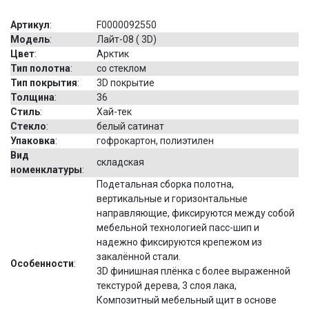
Артикул
:
F0000092550
Модель
:
Лайт-08 ( 3D)
Цвет
:
Арктик
Тип полотна
:
со стеклом
Тип покрытия
:
3D покрытие
Толщина
:
36
Стиль
:
Хай-тек
Стекло
:
белый сатинат
Упаковка
:
гофрокартон, полиэтилен
Вид
складская
номенклатуры
:
Подетальная сборка полотна,
вертикальные и горизонтальные
направляющие, фиксируются между собой
мебельной технологией пасс-шип и
надежно фиксируются крепежом из
закалённой стали.
Особенности
:
3D финишная плёнка с более выраженной
текстурой дерева, 3 слоя лака,
Композитный мебельный щит в основе