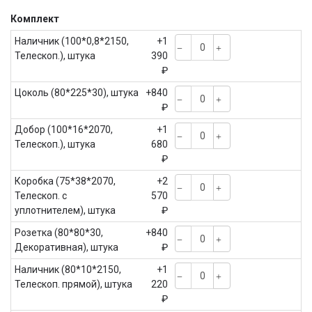
Комплект
Наличник (100*0,8*2150,
+1
Телескоп.), штука
390
₽
Цоколь (80*225*30), штука
+840
₽
Добор (100*16*2070,
+1
Телескоп.), штука
680
₽
Коробка (75*38*2070,
+2
Телескоп. с
570
уплотнителем), штука
₽
Розетка (80*80*30,
+840
Декоративная), штука
₽
Наличник (80*10*2150,
+1
Телескоп. прямой), штука
220
₽